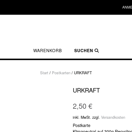
ANME
WARENKORB
SUCHEN
Start
/
Postkarten
/ URKRAFT
URKRAFT
2,50
€
inkl. MwSt.
zzgl.
Versandkosten
Postkarte
Klimaneutral auf 300g Recyclin