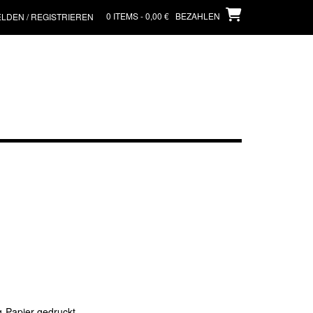
0 ITEMS - 0,00 €
BEZAHLEN
LDEN / REGISTRIEREN
g-Papier gedruckt