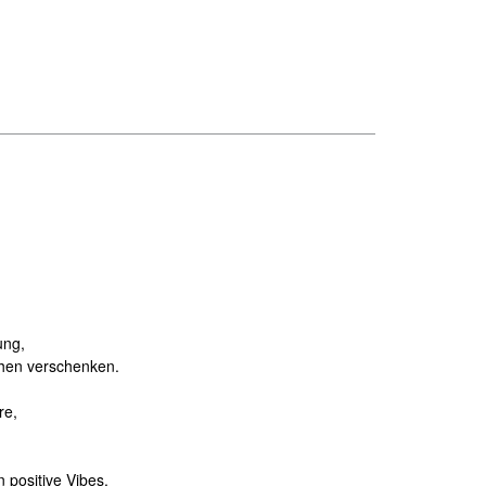
ung,
chen verschenken.
re,
 positive Vibes.