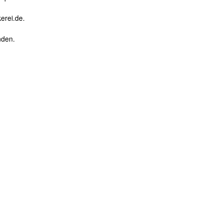
erei.de.
nden.