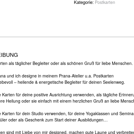
Kategorie:
Postkarten
EIBUNG
ten als täglicher Begleiter oder als schönen Gruß für liebe Menschen.
iana und ich designe in meinem Prana-Atelier u.a. Postkarten
iebevoll – heilende & energetische Begleiter für deinen Seelenweg.
 Karten für deine positive Ausrichtung verwenden, als tägliche Erinner
nere Heilung oder sie einfach mit einem herzlichen Gruß an liebe Mens
e Karten für dein Studio verwenden, für deine Yogaklassen und Semina
hüler oder als Geschenk zum Start deiner Ausbildungen…
ten sind mit Liebe von mir designed, machen gute Laune und verbreiten