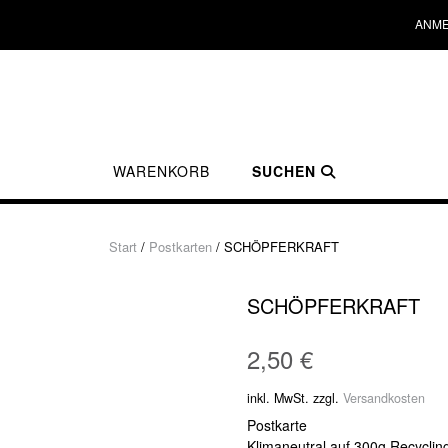
ANME
WARENKORB
SUCHEN
Start
/
Postkarten
/ SCHÖPFERKRAFT
SCHÖPFERKRAFT
2,50
€
inkl. MwSt.
zzgl.
Versandkosten
Postkarte
Klimaneutral auf 300g Recyclin