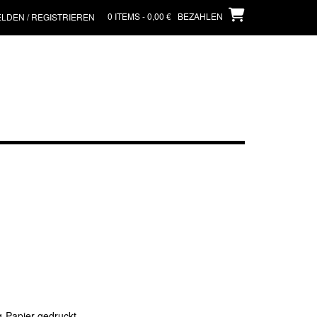
0 ITEMS - 0,00 €
BEZAHLEN
LDEN / REGISTRIEREN
g-Papier gedruckt