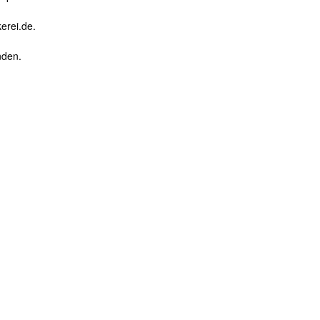
erei.de.
nden.