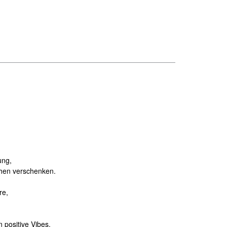
ung,
chen verschenken.
re,
 positive Vibes.