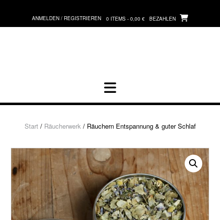
Zum
Inhalt
ANMELDEN / REGISTRIEREN
0 ITEMS - 0,00 €
BEZAHLEN
springen
Start
/
Räucherwerk
/ Räuchern Entspannung & guter Schlaf