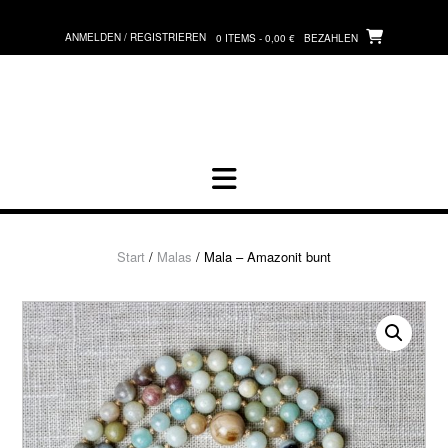
Zum
Inhalt
ANMELDEN / REGISTRIEREN
0 ITEMS - 0,00 €
BEZAHLEN
springen
Start
/
Malas
/ Mala – Amazonit bunt