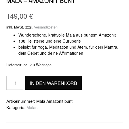
MALA – AMAZONIT BUNT
149,00
€
inkl. MwSt.
zzgl.
Versandkosten
Wunderschöne, kraftvolle Mala aus buntem Amazonit
108 Heilsteine und eine Guruperle
beliebt für Yoga, Meditation und Atem, für dein Mantra,
dein Gebet und deine Affirmationen
Lieferzeit:
ca. 2-3 Werktage
Mala
IN DEN WARENKORB
-
Amazonit
bunt
Artikelnummer:
Mala Amazonit bunt
Menge
Kategorie:
Malas