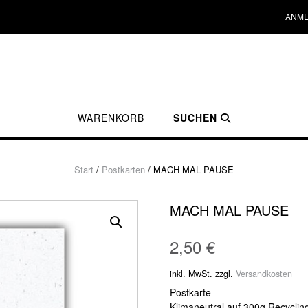
ANME
WARENKORB
SUCHEN
Start
/
Postkarten
/ MACH MAL PAUSE
MACH MAL PAUSE
2,50
€
inkl. MwSt.
zzgl.
Versandkosten
Postkarte
Klimaneutral auf 300g Recyclin