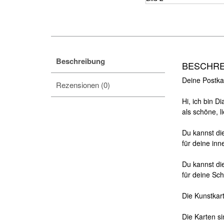
Beschreibung
BESCHR
Deine Postkar
Rezensionen (0)
Hi, ich bin D
als schöne,
l
Du kannst die
für deine in
Du kannst di
für deine Sc
Die Kunstkar
Die Karten s