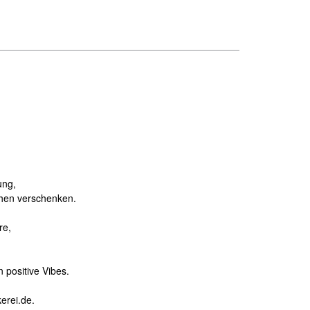
ung,
chen verschenken.
re,
 positive Vibes.
erei.de.