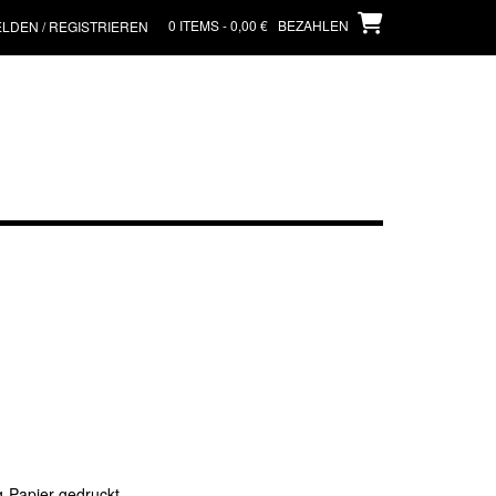
0 ITEMS - 0,00 €
BEZAHLEN
LDEN / REGISTRIEREN
g-Papier gedruckt