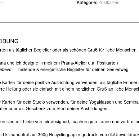
Kategorie:
Postkarten
EIBUNG
ten als täglicher Begleiter oder als schönen Gruß für liebe Menschen.
iana und ich designe in meinem Prana-Atelier u.a. Postkarten
iebevoll – heilende & energetische Begleiter für deinen Seelenweg.
 Karten für deine positive Ausrichtung verwenden, als tägliche Erinner
nere Heilung oder sie einfach mit einem herzlichen Gruß an liebe Mens
e Karten für dein Studio verwenden, für deine Yogaklassen und Semina
hüler oder als Geschenk zum Start deiner Ausbildungen…
ten sind mit Liebe von mir designed, machen gute Laune und verbreiten
ind klimaneutral auf 300g Recyclingpapier gedruckt von dieUmweltdruck