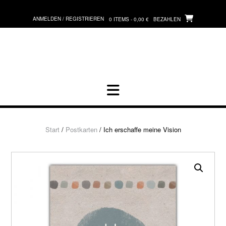
Zum
Inhalt
ANMELDEN / REGISTRIEREN
0 ITEMS - 0,00 €
BEZAHLEN
springen
Start
/
Postkarten
/ Ich erschaffe meine Vision