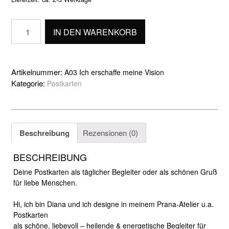
Ich
IN DEN WARENKORB
erschaffe
meine
Vision
Menge
Artikelnummer:
A03 Ich erschaffe meine Vision
Kategorie:
Postkarten
Beschreibung
Rezensionen (0)
BESCHREIBUNG
Deine Postkarten als täglicher Begleiter oder als schönen Gruß
für liebe Menschen.
Hi, ich bin Diana und ich designe in meinem Prana-Atelier u.a.
Postkarten
als schöne,
liebevoll – heilende & energetische Begleiter für