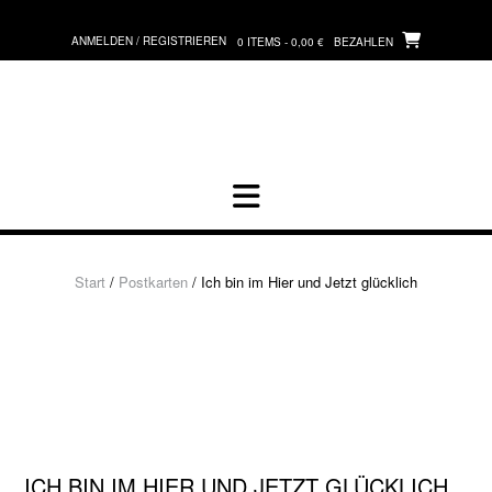
Zum
Inhalt
ANMELDEN / REGISTRIEREN
0 ITEMS - 0,00 €
BEZAHLEN
springen
Start
/
Postkarten
/ Ich bin im Hier und Jetzt glücklich
ICH BIN IM HIER UND JETZT GLÜCKLICH