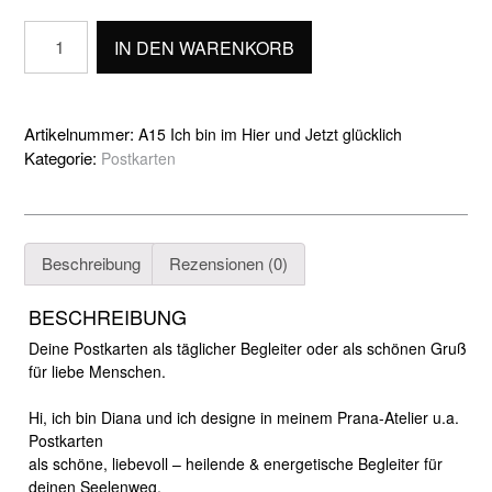
Ich
IN DEN WARENKORB
bin
im
Hier
und
Artikelnummer:
A15 Ich bin im Hier und Jetzt glücklich
Jetzt
Kategorie:
Postkarten
glücklich
Menge
Beschreibung
Rezensionen (0)
BESCHREIBUNG
Deine Postkarten als täglicher Begleiter oder als schönen Gruß
für liebe Menschen.
Hi, ich bin Diana und ich designe in meinem Prana-Atelier u.a.
Postkarten
als schöne,
liebevoll – heilende & energetische Begleiter für
deinen Seelenweg.