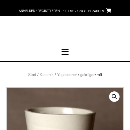
Zum
Inhalt
ANMELDEN / REGISTRIEREN
0 ITEMS - 0,00 €
BEZAHLEN
springen
Start
/
Keramik
/
Yogabecher
/ geistige kraft