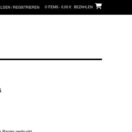
0 ITEMS - 0,00 €
BEZAHLEN
LDEN / REGISTRIEREN
G
g-Papier gedruckt