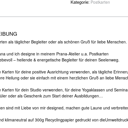
Kategorie:
Postkarten
EIBUNG
ten als täglicher Begleiter oder als schönen Gruß für liebe Menschen.
iana und ich designe in meinem Prana-Atelier u.a. Postkarten
iebevoll – heilende & energetische Begleiter für deinen Seelenweg.
 Karten für deine positive Ausrichtung verwenden, als tägliche Erinner
nere Heilung oder sie einfach mit einem herzlichen Gruß an liebe Mens
e Karten für dein Studio verwenden, für deine Yogaklassen und Semina
hüler oder als Geschenk zum Start deiner Ausbildungen…
ten sind mit Liebe von mir designed, machen gute Laune und verbreiten
ind klimaneutral auf 300g Recyclingpapier gedruckt von dieUmweltdruck