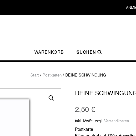
ANME
WARENKORB
SUCHEN
Start
/
Postkarten
/ DEINE SCHWINGUNG
DEINE SCHWINGUN
2,50
€
inkl. MwSt.
zzgl.
Versandkosten
Postkarte
Klimaneutral auf 300g Recyclin