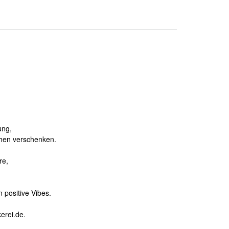
ung,
chen verschenken.
re,
 positive Vibes.
erei.de.