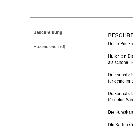
Beschreibung
BESCHR
Deine Postkar
Rezensionen (0)
Hi, ich bin D
als schöne,
l
Du kannst die
für deine in
Du kannst di
für deine Sc
Die Kunstkar
Die Karten s