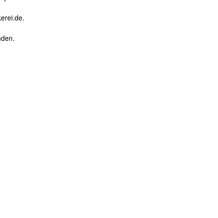
erei.de.
nden.