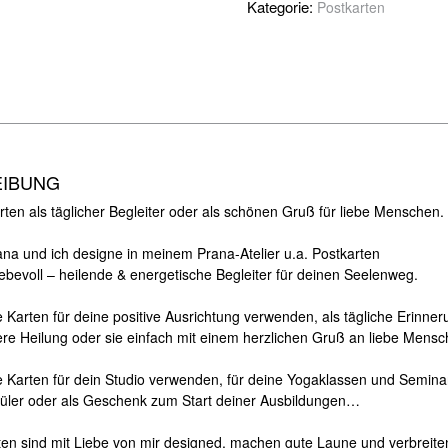
Kategorie:
Postkarten
EIBUNG
ten als täglicher Begleiter oder als schönen Gruß für liebe Menschen.
iana und ich designe in meinem Prana-Atelier u.a. Postkarten
iebevoll – heilende & energetische Begleiter für deinen Seelenweg.
 Karten für deine positive Ausrichtung verwenden, als tägliche Erinner
nere Heilung oder sie einfach mit einem herzlichen Gruß an liebe Mens
e Karten für dein Studio verwenden, für deine Yogaklassen und Semina
hüler oder als Geschenk zum Start deiner Ausbildungen…
ten sind mit Liebe von mir designed, machen gute Laune und verbreiten