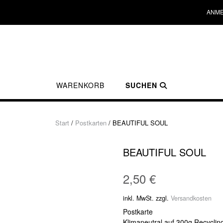
ANME
WARENKORB
SUCHEN
Start
/
Postkarten
/ BEAUTIFUL SOUL
BEAUTIFUL SOUL
2,50
€
inkl. MwSt.
zzgl.
Versandkosten
Postkarte
Klimaneutral auf 300g Recyclin