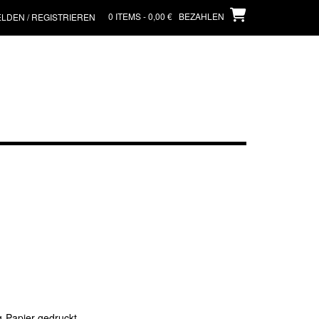
0 ITEMS - 0,00 €
BEZAHLEN
LDEN / REGISTRIEREN
g-Papier gedruckt