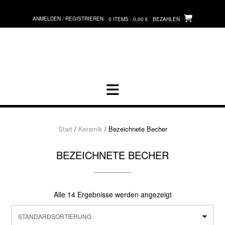
Zum
Inhalt
ANMELDEN / REGISTRIEREN
0 ITEMS - 0,00 €
BEZAHLEN
springen
Start
/
Keramik
/ Bezeichnete Becher
BEZEICHNETE BECHER
Alle 14 Ergebnisse werden angezeigt